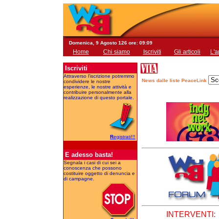
Domenica, 9 Agosto 126 ore: 09:09
Home
Chi siamo
Iscriviti
Gli articoli
L'a
Iscriviti
Attraverso l'iscrizione potremmo
News dalle liste PeaceLink
condividere le nostre
esperienze, le nostre attività e
contribuire personalmente alla
realizzazione di questo portale.
R
egistrati!!!
E adesso basta!
Segnala i casi di cui sei a
conoscenza che possono
costituire oggetto di denuncia e
di campagne.
INTERVENTI: