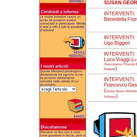
S
egnala!!!
SUSAN GEO
Condividi e informa
INTERVENTI:
Le nostre iniziative hanno un
Benedetta Frar
senso se possono essere
conosciute e partecipate. Mettile
in rete e offri a tutti la possibilità
di aderirvi!
INTERVENTI:
Ugo Biggeri
C
erca e
INTERVENTI:
partecipa!!!
Luca Viaggi (
AF
Associazione Finanza E
I nostri articoli
)
Solidale
Queste riflessioni provengono
direttamente da ognuno di noi,
da persone direttamente
INTERVENTI:
coinvolte nelle attività di cui
Francesco Ges
raccontano.
(
Centro Nuovo Modello
)
Sviluppo
L
eggi!!!
Discutiamone
Discutere on line non è certo
come guardarsi in faccia, però si