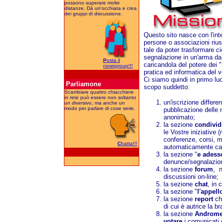
possono superare molte
distanze. Dà un'occhiata e crea
dei gruppi di discussione.
Questo sito nasce con l'int
persone o associazioni rius
tale da poter trasformare ci
segnalazione in un'arma da 
P
osta il
caricandola del potere dei "
newsgroup!!!
pratica ed informatica del 
Ci siamo quindi in primo luo
Parliamone
scopo suddetto:
Scambiare quattro chiacchiere
in rete può essere non soltanto
un'iscrizione differen
un diversivo, ma anche un
modo per parlare di cose serie.
pubblicazione delle n
anonimato;
la sezione
condivid
le Vostre iniziative 
conferenze, corsi, m
C
hatta!!!
automaticamente cal
la sezione "
e adess
denunce/segnalazioni
la sezione
forum
, n
discussioni on-line;
la sezione
chat
, in 
la sezione "
l'appell
la sezione
report
ch
di cui è autrice la b
la sezione
Androm
votare
i comunicati 